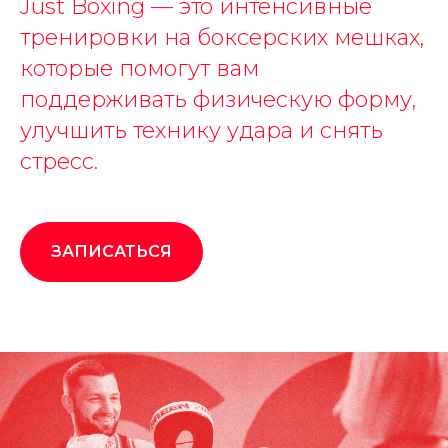
Just Boxing — это интенсивные
тренировки на боксерских мешках,
которые помогут вам
поддерживать физическую форму,
улучшить технику удара и снять
стресс.
ЗАПИСАТЬСЯ